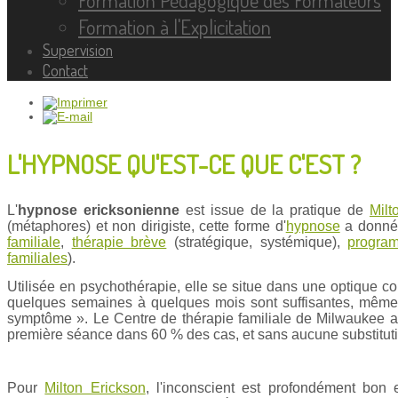
Formation à l'Explicitation
Supervision
Contact
L'HYPNOSE QU'EST-CE QUE C'EST ?
L'
hypnose ericksonienne
est issue de la pratique de
Milt
(métaphores) et non dirigiste, cette forme d'
hypnose
a donné
familiale
,
thérapie brève
(stratégique, systémique),
program
familiales
).
Utilisée en psychothérapie, elle se situe dans une optique c
quelques semaines à quelques mois sont suffisantes, même 
symptôme ». Le Centre de thérapie familiale de Milwaukee a 
première séance dans 60 % des cas, et sans aucune substitu
Pour
Milton Erickson
, l'inconscient est profondément bon e