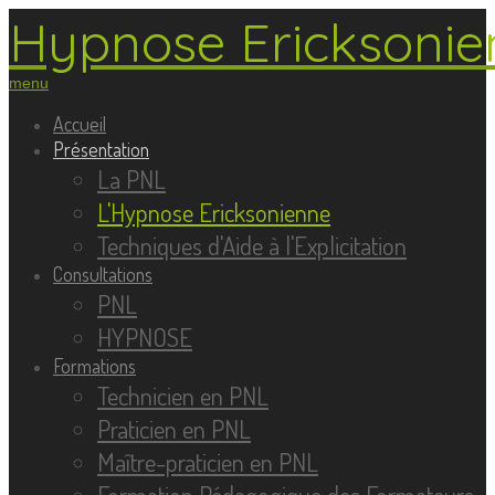
Hypnose Ericksonien
menu
Accueil
Présentation
La PNL
L'Hypnose Ericksonienne
Techniques d'Aide à l'Explicitation
Consultations
PNL
HYPNOSE
Formations
Technicien en PNL
Praticien en PNL
Maître-praticien en PNL
Formation Pédagogique des Formateurs